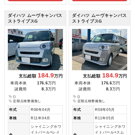
ダイハツ ムーヴキャンバス
ダイハツ ムーヴキャンバス
ストライプスG
ストライプスG
184.9
184.9
支払総額
万円
支払総額
万円
車両本体
176.6
万円
車両本体
176.6
万円
諸費用
8.3
万円
諸費用
8.3
万円
()
()
定期点検整備無し
定期点検整備無し
年式
R08年04月
年式
R08年05月
車検
R11年04月
車検
R11年05月
シャイニングホワ
シャイニングホワ
イトパール×レイ
イトパール×スム
色
色