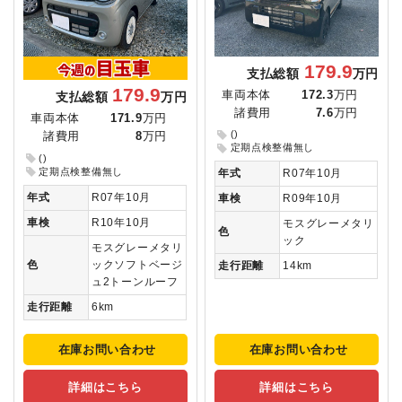
179.9
支払総額
万円
179.9
車両本体
172.3
万円
支払総額
万円
諸費用
7.6
万円
車両本体
171.9
万円
()
諸費用
8
万円
定期点検整備無し
()
定期点検整備無し
年式
R07年10月
年式
R07年10月
車検
R09年10月
車検
R10年10月
モスグレーメタリ
色
ック
モスグレーメタリ
色
ックソフトベージ
走行距離
14km
ュ2トーンルーフ
走行距離
6km
在庫お問い合わせ
在庫お問い合わせ
詳細はこちら
詳細はこちら