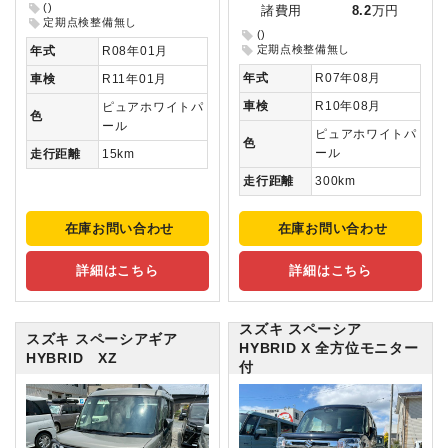
()
諸費用
8.2
万円
定期点検整備無し
()
定期点検整備無し
年式
R08年01月
年式
R07年08月
車検
R11年01月
車検
R10年08月
ピュアホワイトパ
色
ール
ピュアホワイトパ
色
ール
走行距離
15km
走行距離
300km
在庫お問い合わせ
在庫お問い合わせ
詳細はこちら
詳細はこちら
スズキ スペーシア
スズキ スペーシアギア
HYBRID X 全方位モニター
HYBRID XZ
付