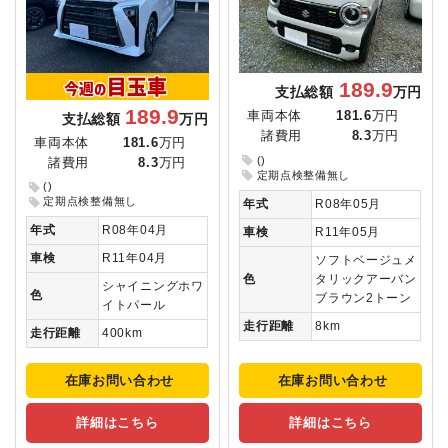
189.9
支払総額
万円
189.9
車両本体
181.6
万円
支払総額
万円
諸費用
8.3
万円
車両本体
181.6
万円
()
諸費用
8.3
万円
定期点検整備無し
()
定期点検整備無し
年式
R08年05月
年式
R08年04月
車検
R11年05月
車検
R11年04月
ソフトベージュメ
色
タリックアーバン
シャイニングホワ
色
ブラウン2トーン
イトパール
走行距離
8km
走行距離
400km
在庫お問い合わせ
在庫お問い合わせ
詳細はこちら
詳細はこちら