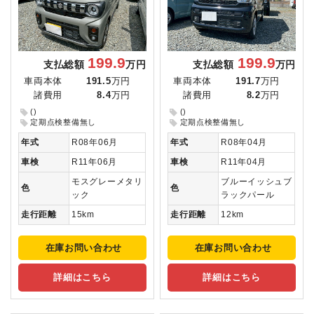
199.9
199.9
支払総額
万円
支払総額
万円
車両本体
191.5
万円
車両本体
191.7
万円
諸費用
8.4
万円
諸費用
8.2
万円
()
()
定期点検整備無し
定期点検整備無し
年式
R08年06月
年式
R08年04月
車検
R11年06月
車検
R11年04月
モスグレーメタリ
ブルーイッシュブ
色
色
ック
ラックパール
走行距離
15km
走行距離
12km
在庫お問い合わせ
在庫お問い合わせ
詳細はこちら
詳細はこちら