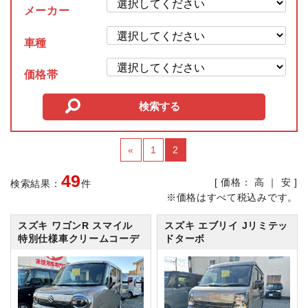
メーカー
車種
価格帯
«
1
2
49
[ 価格：
高
｜
安
]
検索結果：
件
※価格はすべて税込みです。
スズキ ワゴンR スマイル
スズキ エブリイ
Jリミテッ
特別仕様車クリームコーデ
ドターボ