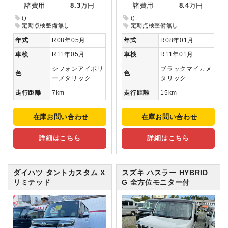
諸費用
8.3
万円
諸費用
8.4
万円
()
()
定期点検整備無し
定期点検整備無し
年式
R08年05月
年式
R08年01月
車検
R11年05月
車検
R11年01月
シフォンアイボリ
ブラックマイカメ
色
色
ーメタリック
タリック
走行距離
7km
走行距離
15km
在庫お問い合わせ
在庫お問い合わせ
詳細はこちら
詳細はこちら
ダイハツ タントカスタム
X
スズキ ハスラー
HYBRID
リミテッド
G 全方位モニター付