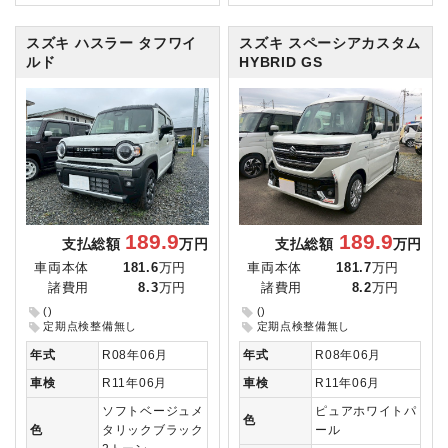
スズキ ハスラー
タフワイ
スズキ スペーシアカスタム
ルド
HYBRID GS
189.9
189.9
支払総額
万円
支払総額
万円
車両本体
181.6
万円
車両本体
181.7
万円
諸費用
8.3
万円
諸費用
8.2
万円
()
()
定期点検整備無し
定期点検整備無し
年式
R08年06月
年式
R08年06月
車検
R11年06月
車検
R11年06月
ソフトベージュメ
ピュアホワイトパ
色
色
タリックブラック
ール