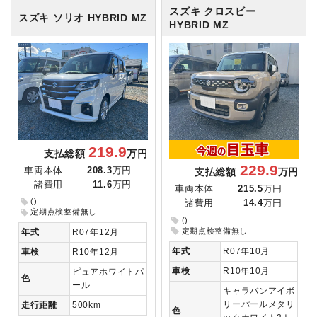
スズキ クロスビー
スズキ ソリオ
HYBRID MZ
HYBRID MZ
219.9
支払総額
万円
229.9
車両本体
208.3
万円
支払総額
万円
諸費用
11.6
万円
車両本体
215.5
万円
()
諸費用
14.4
万円
定期点検整備無し
()
定期点検整備無し
年式
R07年12月
年式
R07年10月
車検
R10年12月
車検
R10年10月
ピュアホワイトパ
色
ール
キャラバンアイボ
リーパールメタリ
走行距離
500km
色