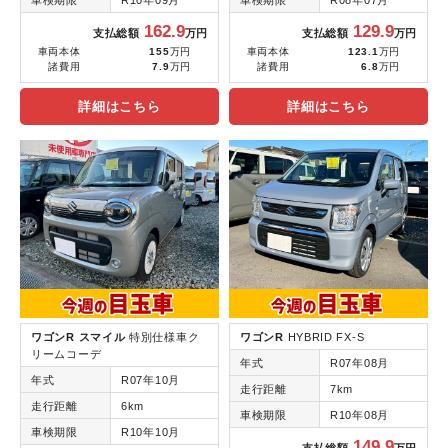
162.9
129.9
支払総額
万円
支払総額
万円
車両本体
155
万円
車両本体
123.1
万円
諸費用
7.9
万円
諸費用
6.8
万円
詳細はこちら
詳細はこちら
ワゴンR スマイル
特別仕様車ク
ワゴンR
HYBRID FX-S
リームコーデ
年式
R07年08月
年式
R07年10月
走行距離
7km
走行距離
6km
車検期限
R10年08月
車検期限
R10年10月
149.9
支払総額
万円