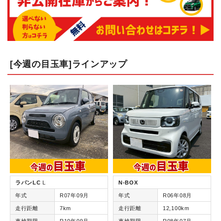
[今週の目玉車]ラインアップ
ラパンLC
L
N-BOX
年式
R07年09月
年式
R06年08月
走行距離
7km
走行距離
12,100km
車検期限
R10年09月
車検期限
R08年07月