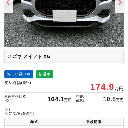
スズキ スイフト
XG
ちょい乗り車
普通車
支払総額
(税込)
174.9
万円
車両本体価格
諸費用
164.1
10.8
万円
万円
(税込)
(税込)
()
定期点検整備無し
年式
車検期限