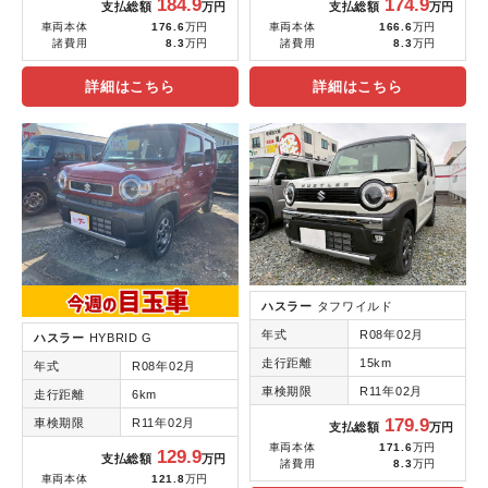
184.9
174.9
支払総額
万円
支払総額
万円
車両本体
176.6
万円
車両本体
166.6
万円
諸費用
8.3
万円
諸費用
8.3
万円
詳細はこちら
詳細はこちら
ハスラー
タフワイルド
年式
R08年02月
ハスラー
HYBRID G
走行距離
15km
年式
R08年02月
車検期限
R11年02月
走行距離
6km
179.9
車検期限
R11年02月
支払総額
万円
車両本体
171.6
万円
129.9
支払総額
万円
諸費用
8.3
万円
車両本体
121.8
万円