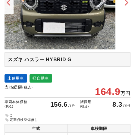
スズキ ハスラー
HYBRID G
未使用車
軽自動車
支払総額
(税込)
164.9
万円
車両本体価格
諸費用
156.6
8.3
万円
万円
(税込)
(税込)
()
定期点検整備無し
年式
車検期限