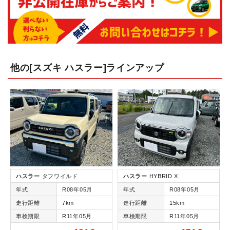
他の[スズキ ハスラー]ラインアップ
ハスラー
タフワイルド
ハスラー
HYBRID X
年式
R08年05月
年式
R08年05月
走行距離
7km
走行距離
15km
車検期限
R11年05月
車検期限
R11年05月