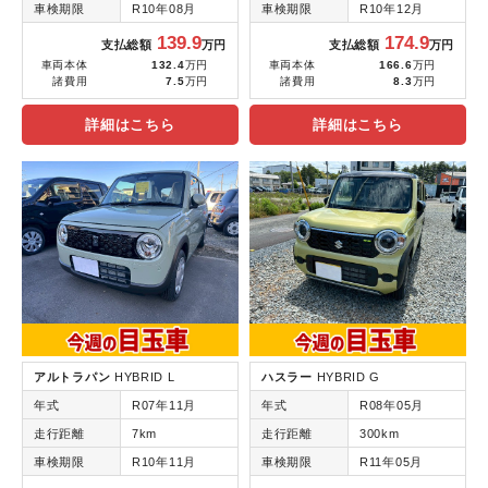
車検期限
R10年08月
車検期限
R10年12月
139.9
174.9
支払総額
万円
支払総額
万円
車両本体
132.4
万円
車両本体
166.6
万円
諸費用
7.5
万円
諸費用
8.3
万円
詳細はこちら
詳細はこちら
アルトラパン
HYBRID L
ハスラー
HYBRID G
年式
R07年11月
年式
R08年05月
走行距離
7km
走行距離
300km
車検期限
R10年11月
車検期限
R11年05月