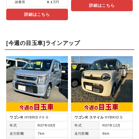
諸費用
8.1
万円
詳細はこちら
詳細はこちら
[今週の目玉車]ラインアップ
ワゴンR
HYBRID FX-S
ワゴンR スマイル
HYBRID S
年式
R07年08月
年式
R07年12月
走行距離
7km
走行距離
6km