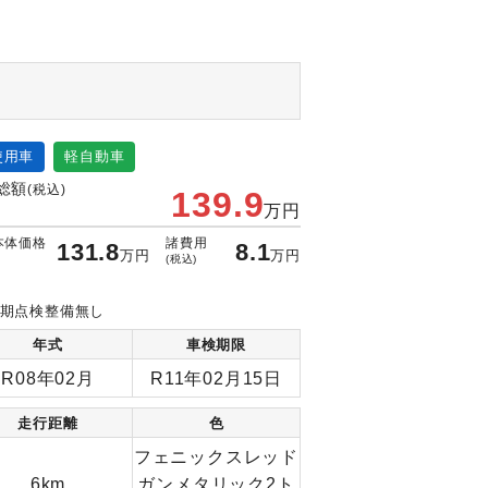
使用車
軽自動車
総額
(税込)
139.9
万円
本体価格
諸費用
131.8
8.1
万円
万円
(税込)
期点検整備無し
年式
車検期限
R08年02月
R11年02月15日
走行距離
色
フェニックスレッド
6km
ガンメタリック2ト