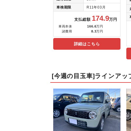
車検期限
R11年03月
174.9
支払総額
万円
車両本体
166.6
万円
諸費用
8.3
万円
詳細はこちら
[今週の目玉車]ラインアッ