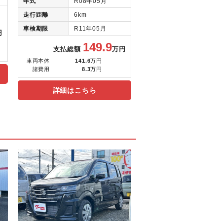
年式
R08年05月
走行距離
6km
車検期限
R11年05月
円
149.9
支払総額
万円
車両本体
141.6
万円
諸費用
8.3
万円
詳細はこちら