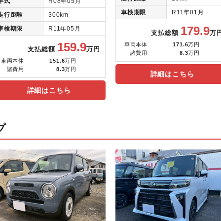
年式
R08年05月
車検期限
R11年01月
走行距離
300km
179.9
車検期限
R11年05月
支払総額
万
159.9
車両本体
171.6
万円
支払総額
万円
諸費用
8.3
万円
車両本体
151.6
万円
諸費用
8.3
万円
詳細はこちら
詳細はこちら
プ