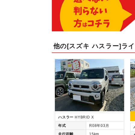
他の[スズキ ハスラー]ラ
ハスラー
HYBRID X
年式
R08年03月
走行距離
15km