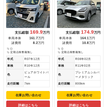
169.9
174.9
支払総額
万円
支払総額
万円
車両本体
161.7
万円
車両本体
164.1
万円
諸費用
8.2
万円
諸費用
10.8
万円
()
()
定期点検整備無し
定期点検整備無し
年式
R07年12月
年式
R08年02月
車検
R10年12月
車検
R11年02月
ピュアホワイトパ
プレミアムシルバ
色
色
ール
ーメタリック
走行距離
7km
走行距離
800km
在庫お問い合わせ
在庫お問い合わせ
詳細はこちら
詳細はこちら