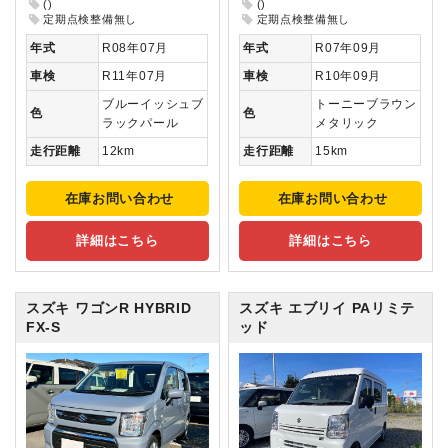
()
()
定期点検整備無し
定期点検整備無し
年式
R08年07月
年式
R07年09月
車検
R11年07月
車検
R10年09月
ブルーイッシュブ
トーニーブラウン
色
色
ラックパール
メタリック
走行距離
12km
走行距離
15km
在庫お問い合わせ
在庫お問い合わせ
詳細はこちら
詳細はこちら
スズキ ワゴンR
HYBRID
スズキ エブリイ
PAリミテ
FX-S
ッド