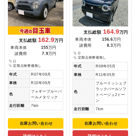
164.9
支払総額
万円
162.9
車両本体
156.6
万円
支払総額
万円
諸費用
8.3
万円
車両本体
155
万円
()
諸費用
7.9
万円
定期点検整備無し
()
定期点検整備無し
年式
R08年05月
年式
R07年09月
車検
R11年05月
車検
R10年09月
ブルーイッシュブ
ラックパールソフ
フォギーブルーパ
色
色
トベージュ2トー
ールメタリック
ン
走行距離
7km
走行距離
7km
在庫お問い合わせ
在庫お問い合わせ