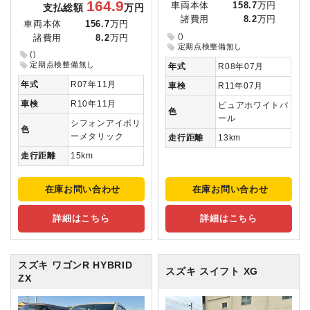
164.9
車両本体
158.7
万円
支払総額
万円
諸費用
8.2
万円
車両本体
156.7
万円
()
諸費用
8.2
万円
定期点検整備無し
()
定期点検整備無し
年式
R08年07月
年式
R07年11月
車検
R11年07月
車検
R10年11月
ピュアホワイトパ
色
ール
シフォンアイボリ
色
ーメタリック
走行距離
13km
走行距離
15km
在庫お問い合わせ
在庫お問い合わせ
詳細はこちら
詳細はこちら
スズキ ワゴンR
HYBRID
スズキ スイフト
XG
ZX