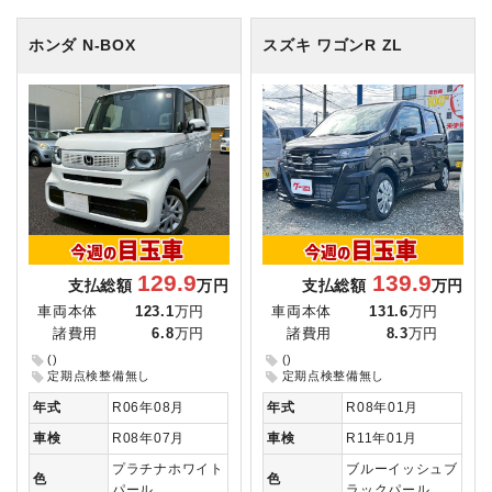
ホンダ N-BOX
スズキ ワゴンR
ZL
129.9
139.9
支払総額
万円
支払総額
万円
車両本体
123.1
万円
車両本体
131.6
万円
諸費用
6.8
万円
諸費用
8.3
万円
()
()
定期点検整備無し
定期点検整備無し
年式
R06年08月
年式
R08年01月
車検
R08年07月
車検
R11年01月
プラチナホワイト
ブルーイッシュブ
色
色
パール
ラックパール