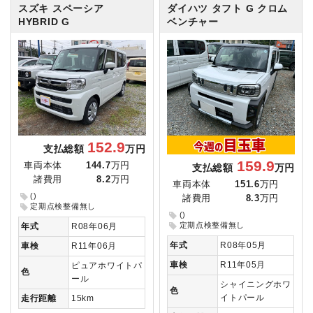
スズキ スペーシア
ダイハツ タフト
G クロム
HYBRID G
ベンチャー
152.9
支払総額
万円
159.9
車両本体
144.7
万円
支払総額
万円
諸費用
8.2
万円
車両本体
151.6
万円
()
諸費用
8.3
万円
定期点検整備無し
()
定期点検整備無し
年式
R08年06月
年式
R08年05月
車検
R11年06月
車検
R11年05月
ピュアホワイトパ
色
ール
シャイニングホワ
色
イトパール
走行距離
15km