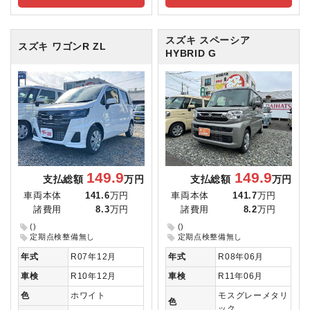
スズキ スペーシア
スズキ ワゴンR
ZL
HYBRID G
149.9
149.9
支払総額
万円
支払総額
万円
車両本体
141.6
万円
車両本体
141.7
万円
諸費用
8.3
万円
諸費用
8.2
万円
()
()
定期点検整備無し
定期点検整備無し
年式
R07年12月
年式
R08年06月
車検
R10年12月
車検
R11年06月
色
ホワイト
モスグレーメタリ
色
ック