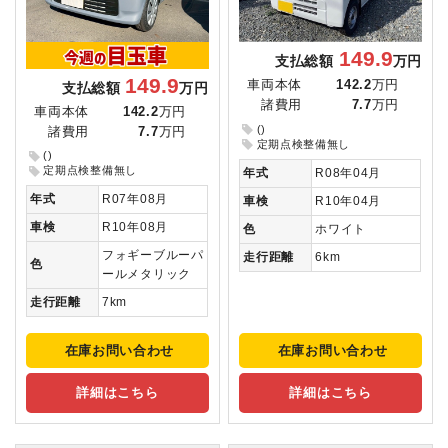
149.9
支払総額
万円
149.9
車両本体
142.2
万円
支払総額
万円
諸費用
7.7
万円
車両本体
142.2
万円
()
諸費用
7.7
万円
定期点検整備無し
()
定期点検整備無し
年式
R08年04月
年式
R07年08月
車検
R10年04月
車検
R10年08月
色
ホワイト
フォギーブルーパ
走行距離
6km
色
ールメタリック
走行距離
7km
在庫お問い合わせ
在庫お問い合わせ
詳細はこちら
詳細はこちら