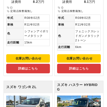
諸費用
8.2
万円
諸費用
8.1
万円
()
()
定期点検整備無し
定期点検整備無し
年式
R08年02月
年式
R08年02月
車検
R11年02月
車検
R11年02月
シフォンアイボリ
フェニックスレッ
色
ーメタリック
色
ドガンメタリック
2トーン
走行距離
15km
走行距離
6km
在庫お問い合わせ
在庫お問い合わせ
詳細はこちら
詳細はこちら
スズキ ハスラー
HYBRID
スズキ ワゴンR
ZL
G