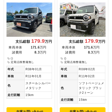
179.9
179.9
支払総額
万円
支払総額
万円
車両本体
171.6
万円
車両本体
171.6
万円
諸費用
8.3
万円
諸費用
8.3
万円
()
()
定期点検整備無し
定期点検整備無し
年式
R08年01月
年式
R08年02月
車検
R11年01月
車検
R11年02月
スチールシルバー
ソフトベージュメ
色
メタリック
色
タリック ブラッ
ク2トーン
走行距離
15km
走行距離
15km
在庫お問い合わせ
在庫お問い合わせ