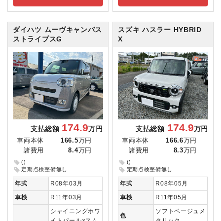
ダイハツ ムーヴキャンバス
スズキ ハスラー
HYBRID
ストライプスG
X
174.9
174.9
支払総額
万円
支払総額
万円
車両本体
166.5
万円
車両本体
166.6
万円
諸費用
8.4
万円
諸費用
8.3
万円
()
()
定期点検整備無し
定期点検整備無し
年式
R08年03月
年式
R08年05月
車検
R11年03月
車検
R11年05月
シャイニングホワ
ソフトベージュメ
色
イトパール×スム
タリック