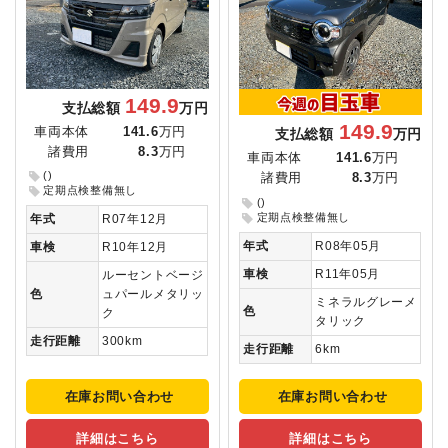
149.9
支払総額
万円
149.9
車両本体
141.6
万円
支払総額
万円
諸費用
8.3
万円
車両本体
141.6
万円
()
諸費用
8.3
万円
定期点検整備無し
()
定期点検整備無し
年式
R07年12月
年式
R08年05月
車検
R10年12月
車検
R11年05月
ルーセントベージ
色
ュパールメタリッ
ミネラルグレーメ
色
ク
タリック
走行距離
300km
走行距離
6km
在庫お問い合わせ
在庫お問い合わせ
詳細はこちら
詳細はこちら