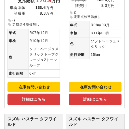
174.9
車両本体
166.6
万円
支払総額
万円
諸費用
8.3
万円
車両本体
166.6
万円
()
諸費用
8.3
万円
定期点検整備無し
()
定期点検整備無し
年式
R08年03月
年式
R07年12月
車検
R11年03月
車検
R10年12月
ソフトベージュメ
色
タリック
ソフトベージュメ
タリックトープグ
走行距離
15km
色
レージュ2トーン
ルーフ
走行距離
6km
在庫お問い合わせ
在庫お問い合わせ
詳細はこちら
詳細はこちら
スズキ ハスラー
タフワイ
スズキ ハスラー
タフワイ
ルド
ルド