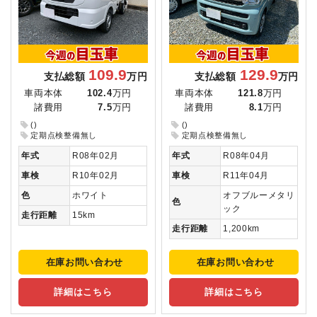
109.9
129.9
支払総額
万円
支払総額
万円
車両本体
102.4
万円
車両本体
121.8
万円
諸費用
7.5
万円
諸費用
8.1
万円
()
()
定期点検整備無し
定期点検整備無し
年式
R08年02月
年式
R08年04月
車検
R10年02月
車検
R11年04月
色
ホワイト
オフブルーメタリ
色
ック
走行距離
15km
走行距離
1,200km
在庫お問い合わせ
在庫お問い合わせ
詳細はこちら
詳細はこちら