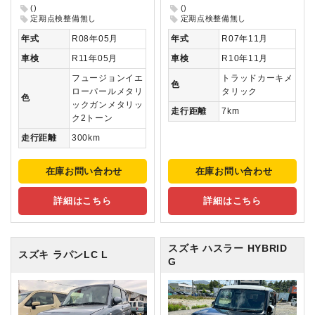
()
()
定期点検整備無し
定期点検整備無し
年式
R08年05月
年式
R07年11月
車検
R11年05月
車検
R10年11月
フュージョンイエ
トラッドカーキメ
色
ローパールメタリ
タリック
色
ックガンメタリッ
走行距離
7km
ク2トーン
走行距離
300km
在庫お問い合わせ
在庫お問い合わせ
詳細はこちら
詳細はこちら
スズキ ハスラー
HYBRID
スズキ ラパンLC
L
G