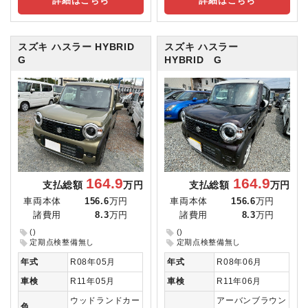
詳細はこちら
詳細はこちら
スズキ ハスラー
HYBRID
スズキ ハスラー
G
HYBRID G
164.9
164.9
支払総額
万円
支払総額
万円
車両本体
156.6
万円
車両本体
156.6
万円
諸費用
8.3
万円
諸費用
8.3
万円
()
()
定期点検整備無し
定期点検整備無し
年式
R08年05月
年式
R08年06月
車検
R11年05月
車検
R11年06月
ウッドランドカー
アーバンブラウン
色