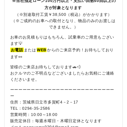
※当社指定ローン100万円以上・支払い回数60回以上の
方が対象となります
（※別途取付工賃￥38,500（税込）がかかります）
（※ご成約のお車への取付となり、物品のみのお渡しは
できません。）
お車のお見積もりはもちろん、試乗車のご用意もござい
ます💡
お電話
または
WEB
からのご来店予約！お待ちしており
ます👀
皆様のご来店お待ちしております🚗💨
おクルマのご不明点などございましたらお気軽にご連絡
くださいませ。
ーーーーーーーーーーーーーーーーーーーーーーーーー
ー
住所：茨城県日立市多賀町4－2－17
TEL：0294-35-2586
営業時間：10:00～18:00
販売定休日：毎週水曜日・木曜日定休となります
メール:nagayama0204@gmail.com